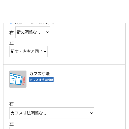
裄丈(ゆきたけ)
裄丈の説明
長袖
七分丈袖
右
左
カフス寸法
カフス寸法の説明
右
左