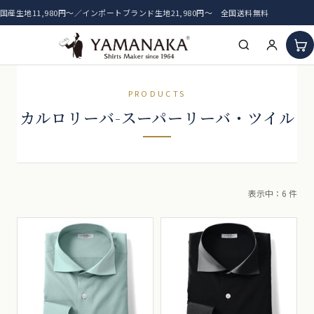
国産生地11,980円〜／インポートブランド生地21,980円〜 全国送料無料
HOME
PRODUCTS
カルロリーバ-スーパーリーバ・ツイル
アイテム一覧
新着生地
おすすめ生地
表示中：6 件