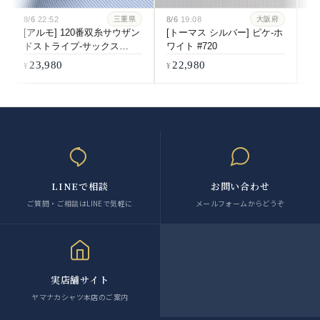
8/6
22:52
8/6
19:08
8/
三重県
大阪府
[アルモ] 120番双糸サウザン
[トーマス シルバー] ピケ-ホ
[
ドストライプ-サックス
ワイト #720
双
#6084
ホ
23,980
22,980
LINEで相談
お問い合わせ
ご質問・ご相談はLINEで気軽に
メールフォームからどうぞ
実店舗サイト
ヤマナカシャツ本店のご案内