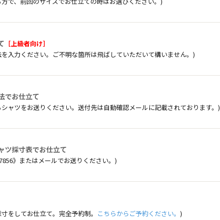
る方で、前回のサイズでお仕立ての時はお選びください。)
て
［上級者向け］
法を入力ください。ご不明な箇所は飛ばしていただいて構いません。)
法でお仕立て
るシャツをお送りください。送付先は自動確認メールに記載されております。)
ャツ採寸表でお仕立て
13-7856》またはメールでお送りください。)
採寸をしてお仕立て。完全予約制。
こちらからご予約ください。
)