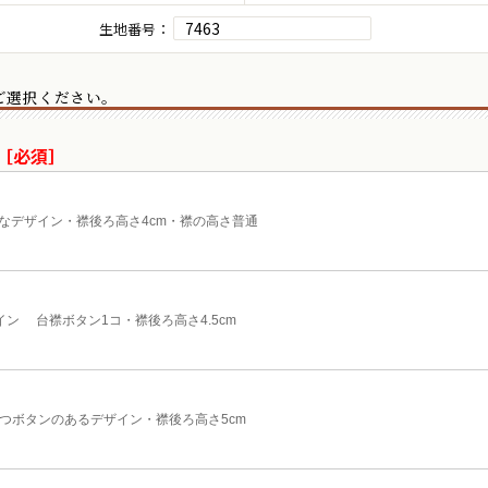
生地番号：
をご選択ください。
［必須］
なデザイン・襟後ろ高さ4cm・襟の高さ普通
イン 台襟ボタン1コ・襟後ろ高さ4.5cm
2つボタンのあるデザイン・襟後ろ高さ5cm