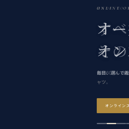
ONLINE O
オー
オン
毎日、選んで着
オンライン