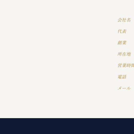
会社名
代表
創業
所在地
営業時
電話
メール