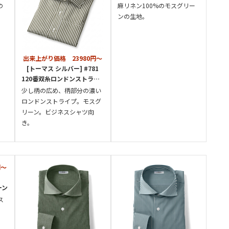
の
麻リネン100%のモスグリー
ンの生地。
出来上がり価格 23980円～
[トーマス シルバー] #781
120番双糸ロンドンストライプ-モスグリーン
少し柄の広め、柄部分の濃い
ロンドンストライプ。モスグ
リーン。ビジネスシャツ向
き。
円～
ーン
ス