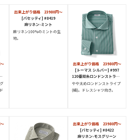
出来上がり価格 23980円～
[バセッティ] #8419
麻リネン-ミント
麻リネン100%のミントの生
地。
円～
出来上がり価格 23980円～
[トーマス シルバー] #997
120番双糸ロンドンストライプ-グリーン
グ
やや太めロンドンストライプ
ド
(縞)。ドレスシャツ向き。
円～
出来上がり価格 23980円～
[バセッティ] #8422
麻リネン-モスグリーン