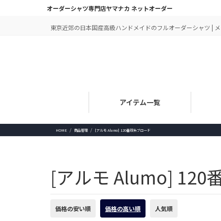
オーダーシャツ専門店ヤマナカ ネットオーダー
東京近郊の日本国産高級ハンドメイドのフルオーダーシャツ | メン
アイテム一覧
HOME
商品管理
[アルモ Alumo] 120番双糸ブロード
[アルモ Alumo] 1
価格の安い順
価格の高い順
人気順