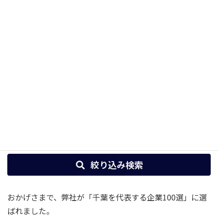
商品管理
HOME
商品管理
国産生地-太マルチストライプ
国産生地-太マルチストライプ
投稿はありません。
絞り込み検索
おかげさまで、弊社が「千葉を代表する企業100選」に選
ばれました。