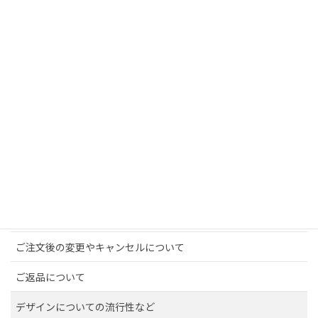
オリティ」に選ばれました。
ご利用ガイド
他サイトIDログイン・会員登録
ご決済方法について
ご注文から発送まで
ご注文にあたっての注意点
ご注文をお断りする場合
ご注文後のお直しについて
ご注文後の変更やキャンセルについて
ご返品について
デザインについての流行性など