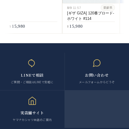
8/9
11:57
8/
愛媛県
[ギザ GIZA] 120番ブロード-
[
ホワイト #114
番
#5
15,980
15,980
LINEで相談
お問い合わせ
ご質問・ご相談はLINEで気軽に
メールフォームからどうぞ
実店舗サイト
ヤマナカシャツ本店のご案内