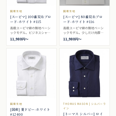
国産生地
国産生地
[スーピマ] 100番双糸ブロ
[スーピマ] 80番双糸ブロ
ード-ホワイト #115
ード-ホワイト #116
高級スーピマ綿の無地ベーシ
高級スーピマ綿の無地ベーシ
ックモデル。ビジネスシャツ
ックモデル。少しだけ肉厚な
向き。
生地。ビジネスシャツ向き。
11,980円〜
11,980円〜
国産生地
THOMAS MASON | シルバーラ
イン
[国産] 菱ドビー-ホワイト
[トーマス シルバー] ロイ
#12400