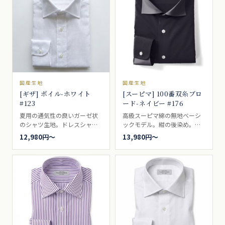
本です。ドレスシャツ向き。
国産生地
国産生地
[ギザ] ボイル-ホワイト
[スーピマ] 100番双糸ブロ
#123
ード-ネイビー #176
夏用の通気性の良いガーゼ状
高級スーピマ綿の無地ベーシ
のシャツ生地。ドレスシャツ
ックモデル。紺の後染め。ブ
向き。
ロードとも、ポプリンとも呼
12,980円〜
13,980円〜
ばれるいわゆる、普通の白無
地。一枚は持っていたい、シ
ャツの基本です。ドレスシャ
ツ向き。