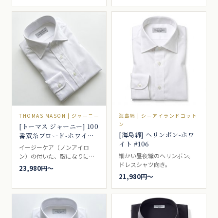
通の白無地。一枚は持ってい
たい、シャツの基本です。ド
レスシャツ向き。
THOMAS MASON | ジャーニー
海島綿 | シーアイランドコット
ン
[トーマス ジャーニー] 100
[海島綿] ヘリンボン-ホワ
番双糸ブロード-ホワイト
イト #106
#5536
イージーケア（ノンアイロ
細かい昼夜織のヘリンボン。
ン）の付いた、皺になりにく
ドレスシャツ向き。
い張りのあるパリッとした印
23,980円〜
象の白シャツ生地、ビジネス
21,980円〜
シャツとしては最適なポプリ
ンブロードです。ブロードと
も、ポプリンとも呼ばれるい
わゆる、普通の白無地。一枚
は持っていたい、シャツの基