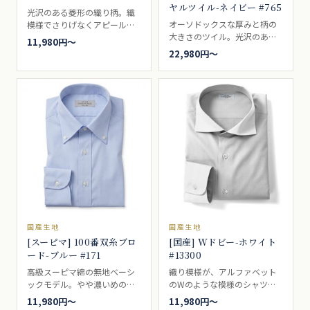
ヤルツイル-ネイビー #765
光沢のある菱形の織り柄。織
オーソドックスな厚みと柄の
模様でさりげなくアピール肌
大きさのツイル。光沢のある
触りがよくにおすすめ。ビジ
11,980円〜
ネイビー。ドレスシャツ向
ネスシャツ向き。
22,980円〜
き。
国産生地
国産生地
[スーピマ] 100番双糸ブロ
[国産] Wドビー-ホワイト
ード-ブルー #171
#13300
高級スーピマ綿の無地ベーシ
織り模様が、アルファベット
ックモデル。やや濃いめのブ
のWのような模様のシャツ生
ルー。ブロードとも、ポプリ
地。ホワイト。ビジネスシャ
11,980円〜
11,980円〜
ンとも呼ばれるいわゆる、普
ツ向き。