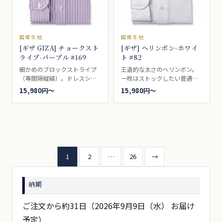
国産生地
国産生地
[ギザ GIZA] チョークスト
[ギザ] ヘリンボン-ホワイ
ライプ-パープル #169
ト #82
細かめのブロックストライプ
王道的な太さのヘリンボン。
（等間隔縦縞）。ドレスシャ
一枚はストックしたい普通の
ツ向き。
厚みの白杉綾。GIZA88の品
15,980円〜
15,980円〜
質。ドレスシャツ向き。
投
1
2
…
26
→
稿
納期
の
ペ
ご注文から約31日（2026年9月9日（水） お届け
予定）