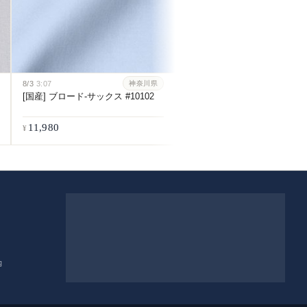
8/3
3:07
8/3
3:07
神奈川県
神
[国産] ブロード-サックス #10102
[スーピマ] 100番双糸ブロー
イト #115
11,980
11,980
内