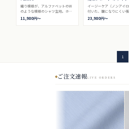
織り模様が、アルファベットのW
イージーケア（ノンアイ
のような模様のシャツ生地。ホワ
付いた、皺になりにくい
イト。ビジネスシャツ向き。
るパリッとした印象の白
11,980円〜
23,980円〜
地、ビジネスシャツとし
なポプリンブロードです。
ドとも、ポプリンとも呼
わゆる、普通の白無地。
っていたい、シャツの基本
ドレスシャツ向き。
1
ご注文速報
LIVE ORDERS