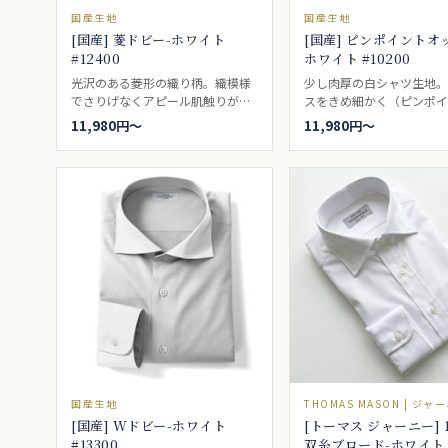
国産生地
国産生地
[国産] 菱ドビー-ホワイト
[国産] ピンポイントオ
#12400
ホワイト #10200
光沢のある菱形の織り柄。織模様
少し肉厚の白シャツ生地
でさりげなくアピール肌触りがよ
スをきめ細かく（ピンポ
くにおすすめ。ビジネスシャツ向
したシャツの代表的なシ
11,980円〜
11,980円〜
き。
の一つ。ピンポイントオ
たはピンオックスと言わ
す。細かいオックスフォー
て、ブロードとオックスフ
の中間を求められる方に
ります。ビジネスシャツ向
国産生地
THOMAS MASON | ジャ
[国産] Wドビー-ホワイト
[トーマス ジャーニー] 
#13300
双糸ブロード-ホワイト #