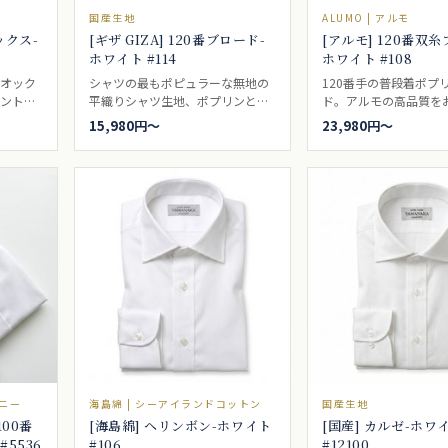
国産生地
ALUMO | アルモ
ックス-
[ギザ GIZA] 120番ブロード-
[アルモ] 120番双
ホワイト #114
ホワイト #108
。オック
シャツの最もポピュラーな無地の
120番手の普段着ポプ
イント）
平織りシャツ生地、ポプリンとも
ド。アルモの高品質を
ャツ生地
言われるポプリンブロードクロ
ださい。シルクのよう
15,980円〜
23,980円〜
ックスま
ス。冠婚葬祭などでも着られる定
触り。世界最高品質の
れていま
番シャツ生地です。120番手の細
ロードです。ブロード
ドとし
かな高級感がワンランク上の装い
リンとも呼ばれるいわ
ォード
を演出します。ブロードとも、ポ
の白無地。一枚は持っ
人気があ
プリンとも呼ばれるいわゆる、普
シャツの基本です。ド
き。
通の白無地。一枚は持っていた
向き。
い、シャツの基本です。ドレスシ
ャツ向き。
ーニー
海島綿 | シーアイランドコットン
国産生地
100番
[海島綿] ヘリンボン-ホワイト
[国産] カルゼ-ホワ
5536
#106
#12100