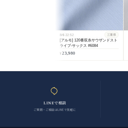
8/6
22:52
三重県
[アルモ] 120番双糸サウザンドスト
ライプ-サックス #6084
23,980
LINEで相談
ご質問・ご相談はLINEで気軽に