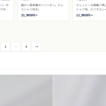
ロン）の
細かい昼夜織のヘリンボン。ドレ
ドレッシーな綾織り柄
張りのあ
スシャツ向き。
シャツ地。ビジネスシ
シャツ生
21,980円〜
11,980円〜
ては最適
ブロー
ばれるい
一枚は持
です。
投
2
…
9
→
稿
の
ペ
ー
ジ
送
り