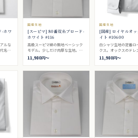
国産生地
国産生地
ド-ホワ
[スーピマ] 80番双糸ブロード-
[国産] ロイヤルオッ
ホワイト #116
イト #10600
ュアルな
高級スーピマ綿の無地ベーシック
白シャツ生地の定番ロ
の代名詞
モデル。少しだけ肉厚な生地。ビ
クス。オックスのドレ
やジャケ
ジネスシャツ向き。
のは名前だけで、カジ
11,980円〜
11,980円〜
ダウンと
ドレスでも着られる万
ールック
地。ビジネスシャツ向
。カジュ