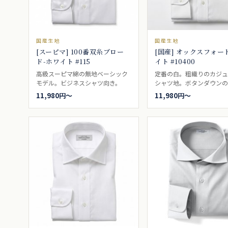
国産生地
国産生地
[スーピマ] 100番双糸ブロー
[国産] オックスフォー
ド-ホワイト #115
イト #10400
高級スーピマ綿の無地ベーシック
定番の白。粗織りのカジ
モデル。ビジネスシャツ向き。
シャツ地。ボタンダウン
的シャツ生地。ブレザー
11,980円〜
11,980円〜
ットによく合い、ボタン
の相性は最適で、アイビ
などでは代名詞的な存在
アルシャツ向き。