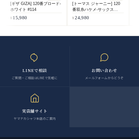
[ギザ GIZA] 120番ブロード-
[トーマス ジャーニー] 120
[
ホワイト #114
番双糸ハケメ-サックス
ラ
#5541
15,980
24,980
LINEで相談
お問い合わせ
ご質問・ご相談はLINEで気軽に
メールフォームからどうぞ
実店舗サイト
ヤマナカシャツ本店のご案内