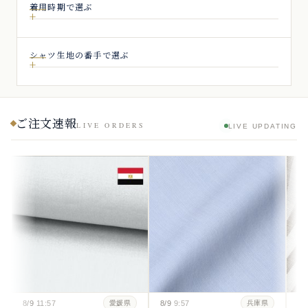
着用時期で選ぶ
シャツ生地の番手で選ぶ
ご注文速報
LIVE ORDERS
LIVE UPDATING
8/9
11:57
8/9
9:57
8/
愛媛県
兵庫県