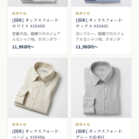
国産生地
国産生地
[国産] オックスフォード-
[国産] オックスフォード-
ホワイト #10400
サックス #10401
定番の白。粗織りのカジュア
淡いブルー。粗織りのカジュ
ルなシャツ地。ボタンダウン
アルなシャツ地。ボタンダウ
の代名詞的シャツ生地。ブレ
ンの代名詞的シャツ生地。ブ
11,980円〜
11,980円〜
ザーやジャケットによく合
レザーやジャケットによく合
い、ボタンダウンとの相性は
い、ボタンダウンとの相性は
最適で、アイビールックなど
最適で、アイビールックなど
では代名詞的な存在。カジュ
では代名詞的な存在。カジュ
アルシャツ向き。
アルシャツ向き。
国産生地
国産生地
[国産] オックスフォード-
[国産] オックスフォード-
ベージュ #10406
グレー #10403