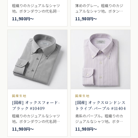
粗織りのカジュアルなシャツ
薄めのグレー。粗織りのカジ
地。ボタンダウンの代名詞的
ュアルなシャツ地。ボタンダ
シャツ生地。一般的なベージ
ウンの代名詞的シャツ生地。
11,980円〜
11,980円〜
ュ。ブレザーやジャケットに
ブレザーやジャケットによく
よく合い、ボタンダウンとの
合い、ボタンダウンとの相性
相性は最適で、アイビールッ
は最適で、アイビールックな
クなどでは代名詞的な存在。
どでは代名詞的な存在。カジ
カジュアルシャツ向き。
ュアルシャツ向き。
国産生地
国産生地
[国産] オックスフォード-
[国産] オックスロンドンス
ブラック #10409
トライプ-パープル #11404
粗織りのカジュアルなシャツ
青系のパープル。粗織りのカ
地。ボタンダウンの代名詞的
ジュアルなシャツ地。ボタン
シャツ生地。少しグリーンか
ダウンの代名詞的シャツ生
11,980円〜
11,980円〜
かったブラック。ブレザーや
地。ビジネスシャツ向き。
ジャケットによく合い、ボタ