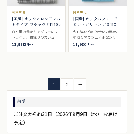
国産生地
国産生地
[国産] オックスロンドンス
[国産] オックスフォード-
トライプ-ブラック #11409
ミントグリーン #10413
白と黒の霜降りでグレーのス
少し濃いめの色合いの青緑。
トライプ。粗織りのカジュア
粗織りのカジュアルなシャツ
ルなシャツ地。ボタンダウン
地。ボタンダウンの代名詞的
11,980円〜
11,980円〜
の代名詞的シャツ生地。ビジ
シャツ生地。ブレザーやジャ
ネスシャツ向き。
ケットによく合い、アイビー
ルックなどでは代名詞的な存
在。カジュアルシャツ向き。
投
1
2
→
稿
納期
の
ペ
ご注文から約31日（2026年9月9日（水） お届け
予定）
ー