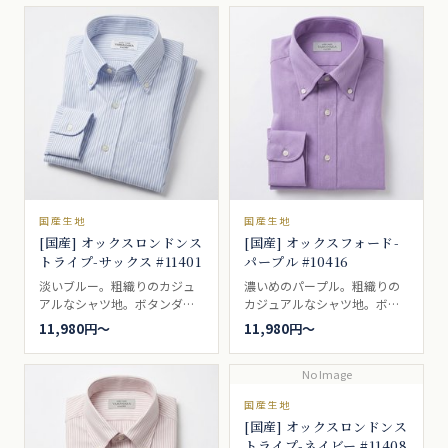
ンダウンとの相性は最適で、
アイビールックなどでは代名
詞的な存在。カジュアルシャ
ツ向き。
国産生地
国産生地
[国産] オックスロンドンス
[国産] オックスフォード-
トライプ-サックス #11401
パープル #10416
淡いブルー。粗織りのカジュ
濃いめのパープル。粗織りの
アルなシャツ地。ボタンダウ
カジュアルなシャツ地。ボタ
ンの代名詞的シャツ生地。ビ
ンダウンの代名詞的シャツ生
11,980円〜
11,980円〜
ジネスシャツ向き。
地。ブレザーやジャケットに
よく合い、ボタンダウンとの
No Image
相性は最適で、アイビールッ
クなどでは代名詞的な存在。
国産生地
カジュアルシャツ向き。
[国産] オックスロンドンス
トライプ-ネイビー #11408