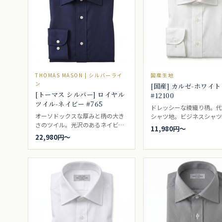
THOMAS MASON | シルバーライ
国産生地
ン
[国産] カルゼ-ホワイト
[トーマス シルバー] ロイヤル
#12100
ツイル-ネイビー #765
ドレッシーな綾織り柄。
オーソドックスな厚みと柄の大き
シャツ地。ビジネスシャツ
さのツイル。光沢のあるネイビ
11,980円〜
ー。ドレスシャツ向き。
22,980円〜