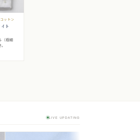
ドコットン
ワイト
ル（極細
き。
LIVE UPDATING
8/3
3:07
神