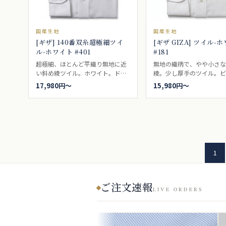
国産生地
国産生地
[ギザ] 140番双糸超極細ツイ
[ギザ GIZA] ツイル-
ル-ホワイト #401
#181
超極細、ほとんど平織り無地に近
無地の織柄で、やや小さ
い斜め綾ツイル。ホワイト。ドレ
綾。少し厚手のツイル。
スシャツ向き。
シャツとして、ネイビース
17,980円〜
15,980円〜
合うシャツとして、ドレス
として持っていたい一枚で
GIZA88の品質。ドレスシ
き。
1
ご注文速報
LIVE ORDERS