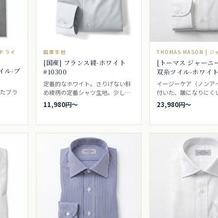
ルドライ
国産生地
THOMAS MASON | 
[国産] フランス綾-ホワイト
[トーマス ジャーニー]
イル-ブ
#10300
双糸ツイル-ホワイト 
定番的なホワイト。さりげない斜
イージーケア（ノンア
ったブラ
め綾柄の定番シャツ生地。少し厚
付いた、皺になりにく
みがあり、耐久性も高く、ドレス
るパリッとした印象の
11,980円〜
23,980円〜
シャツとしても、ビジネスシャツ
地、ビジネスシャツと
としてもカジュアルシャツとして
なツイルです。ドレス
もご着用頂けます。ビジネスシャ
き。
ツ向き。