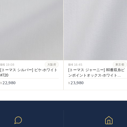
ジ
送
り
8/6
19:08
8/4
16:45
大阪府
東京都
[トーマス シルバー] ピケ-ホワイト
[トーマス ジャーニー] 80番双糸ピ
#720
ンポイントオックス-ホワイト
#5547
22,980
23,980