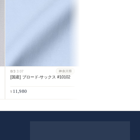
[スーピマ] 100番双糸ブロー
イト #115
8/3
3:07
神奈川県
[国産] ブロード-サックス #10102
11,980
11,980