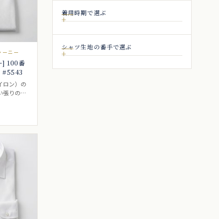
着用時期で選ぶ
シャツ生地の番手で選ぶ
ジャーニー
 100番
#5543
イロン）の
い張りのあ
白シャツ生
しては最適
シャツ向