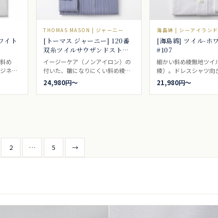
THOMAS MASON | ジャーニー
海島綿 | シーアイラン
ホワイト
[トーマス ジャーニー] 120番
[海島綿] ツイル-ホ
双糸ツイルサウザンドストラ
#107
イプ-ブルー #5552
な斜め
イージーケア（ノンアイロン）の
細かい斜め綾無地ツイ
ビジネス
付いた、皺になりにくい斜め綾ベ
綾）。ドレスシャツ向
ーツが
ースの定番サウザンドストライ
24,980円〜
21,980円〜
シャツ
プ。明るいブルー。ドレスシャツ
す。
向き。
ャツ向
投
2
…
5
→
稿
の
ペ
ー