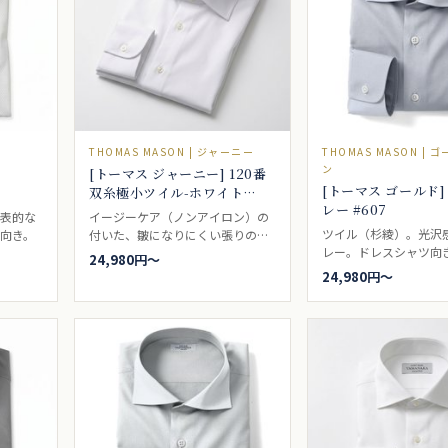
THOMAS MASON | ジャーニー
THOMAS MASON |
ン
[トーマス ジャーニー] 120番
[トーマス ゴールド]
双糸極小ツイル-ホワイト
レー #607
#5537
代表的な
イージーケア（ノンアイロン）の
ツイル（杉綾）。光沢
向き。
付いた、皺になりにくい張りのあ
レー。ドレスシャツ向
るパリッとした印象の白シャツ生
24,980円〜
地、ビジネスシャツとしては最適
24,980円〜
なツイルです。ドレスシャツ向
き。