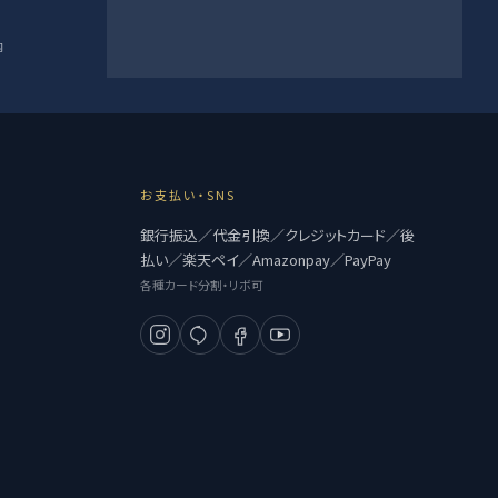
内
お支払い・SNS
銀行振込／代金引換／クレジットカード／後
払い／楽天ペイ／Amazonpay／PayPay
各種カード分割・リボ可