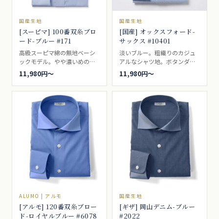
国産生地
国産生地
[スーピマ] 100番双糸ブロ
[国産] オックスフォード-
ード-ブルー #171
サックス #10401
高級スーピマ綿の無地ベーシ
淡いブルー。粗織りのカジュ
ックモデル。やや濃いめのブ
アルなシャツ地。ボタンダウ
ルー。ブロードとも、ポプリ
ンの代名詞的シャツ生地。ブ
11,980円〜
11,980円〜
ンとも呼ばれるいわゆる、普
レザーやジャケットによく合
通の白無地。一枚は持ってい
い、ボタンダウンとの相性は
たい、シャツの基本です。ド
最適で、アイビールックなど
レスシャツ向き。
では代名詞的な存在。カジュ
アルシャツ向き。
ALUMO | アルモ
国産生地
[アルモ] 120番双糸ブロー
[ギザ] 岡山デニム-ブルー
ド-ロイヤルブルー #6078
#2022