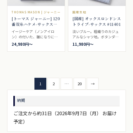
THOMAS MASON | ジャーニー
国産生地
[トーマス ジャーニー] 120
[国産] オックスロンドンス
番双糸ハケメ-サックス
トライプ-サックス #11401
#5541
イージーケア（ノンアイロ
淡いブルー。粗織りのカジュ
ン）の付いた、皺になりにく
アルなシャツ地。ボタンダウ
い無地の霜降りハケメ・サッ
ンの代名詞的シャツ生地。ビ
24,980円〜
11,980円〜
クス。ドレスシャツ向き。
ジネスシャツ向き。
投
1
2
…
20
→
稿
納期
の
ペ
ご注文から約31日（2026年9月7日（月） お届け
予定）
ー