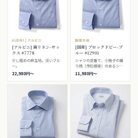
き。
ALBINI | アルビニ
国産生地
[アルビニ] 麻リネン-サッ
[国産] ブロックドビー-ブ
クス #7778
ルー #12901
少し粗めの麻生地。淡いブル
シャツの定番で、小格子の織
ー。
り柄（市松模様）のあるシャ
ツ生地。少し濃いめのブルー
22,980円〜
11,980円〜
ビジネスシャツ向き。