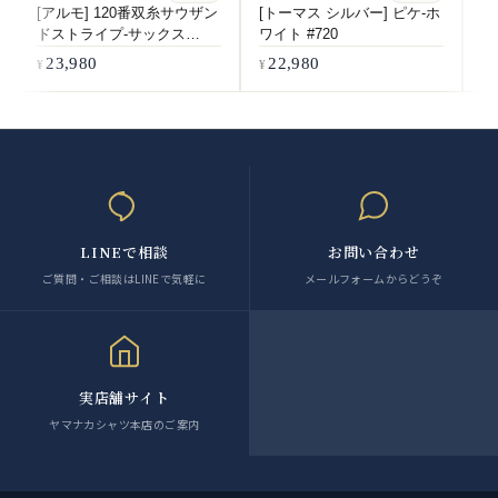
[アルモ] 120番双糸サウザン
[トーマス シルバー] ピケ-ホ
[
ドストライプ-サックス
ワイト #720
双
#6084
ホ
23,980
22,980
LINEで相談
お問い合わせ
ご質問・ご相談はLINEで気軽に
メールフォームからどうぞ
実店舗サイト
ヤマナカシャツ本店のご案内