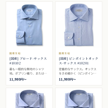
にお使いください。カジュア
地。ビジネスシャツ向き。
ルシャツ向き。
国産生地
国産生地
[国産] ブロード-サックス
[国産] ピンポイントオック
#10102
ス-サックス #10201
最も一般的な無地のシャツ
定番的なサックス。オックス
地。ポプリン織り、またはポ
をきめ細かく（ピンポイン
プリンブロードと呼ばれる普
ト）したシャツの代表的なシ
11,980円〜
11,980円〜
通の無地シャツ生地。薄い色
ャツ生地の一つ。ピンポイン
目のブルー。ビジネスシャツ
トオックスまたはピンオック
向き。
スと言われています。細かい
オックスフォードとして、ブ
ロードとオックスフォードの
中間を求められる方に人気が
あります。ビジネスシャツ向