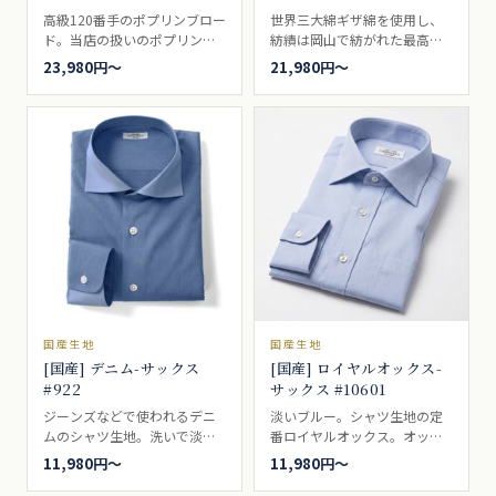
高級120番手のポプリンブロー
世界三大綿ギザ綿を使用し、
ド。当店の扱いのポプリンブ
紡績は岡山で紡がれた最高品
ロードの中で、最もコストパ
質のシャツデニム。明るいブ
23,980円〜
21,980円〜
フォーマンスに優れたポプリ
ルー。
ンブロードです。シルクのよ
うな光沢と肌触り。世界最高
品質のポプリンブロードで
す。ブロードとも、ポプリン
とも呼ばれるいわゆる、普通
の白無地。一枚は持っていた
い、シャツの基本です。ドレ
スシャツ向き。
国産生地
国産生地
[国産] デニム-サックス
[国産] ロイヤルオックス-
#922
サックス #10601
ジーンズなどで使われるデニ
淡いブルー。シャツ生地の定
ムのシャツ生地。洗いで淡い
番ロイヤルオックス。オック
ブルーに仕上げました。4.5オ
スのドレス版というのは名前
11,980円〜
11,980円〜
ンスとデニムの中では比較的
だけで、カジュアルでもドレ
薄め。カジュアルに、ドレス
スでも着られる万能シャツ生