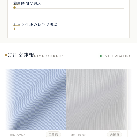
着用時期で選ぶ
シャツ生地の番手で選ぶ
ご注文速報
LIVE ORDERS
LIVE UPDATING
8/6
22:52
8/6
19:08
8/
三重県
大阪府