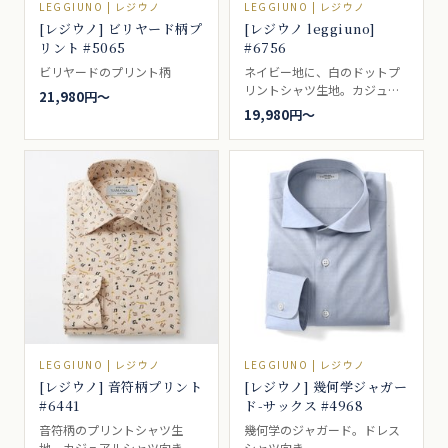
LEGGIUNO | レジウノ
LEGGIUNO | レジウノ
[レジウノ] ビリヤード柄プ
[レジウノ leggiuno]
リント #5065
#6756
ビリヤードのプリント柄
ネイビー地に、白のドットプ
リントシャツ生地。カジュア
21,980円〜
ルシャツ向き。
19,980円〜
LEGGIUNO | レジウノ
LEGGIUNO | レジウノ
[レジウノ] 音符柄プリント
[レジウノ] 幾何学ジャガー
#6441
ド-サックス #4968
音符柄のプリントシャツ生
幾何学のジャガード。ドレス
地。カジュアルシャツ向き。
シャツ向き。