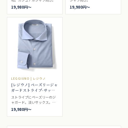
19,980円〜
19,980円〜
LEGGIUNO | レジウノ
[レジウノ] ペーズリージャ
ガードストライプ-サック
ス #5951
ストライプにペーズリーのジ
ャガード。淡いサックス。ド
レスシャツ向き。
19,980円〜