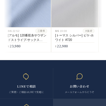
8/6
22:52
8/6
19:08
8/
三重県
大阪府
[アルモ] 120番双糸サウザン
[トーマス シルバー] ピケ-ホ
[
ドストライプ-サックス
ワイト #720
双
#6084
ホ
23,980
22,980
LINEで相談
お問い合わせ
ご質問・ご相談はLINEで気軽に
メールフォームからどうぞ