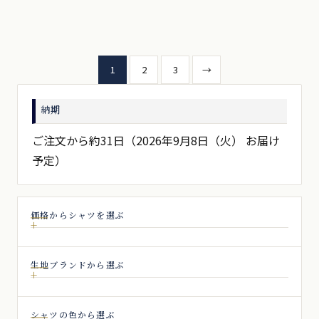
もよく着られます。ドレスシ
もよく着られます。ドレスシ
ャツ向き。
ャツ向き。
投
1
2
3
→
稿
納期
の
ペ
ご注文から約31日（2026年9月8日（火） お届け
予定）
ー
ジ
送
価格からシャツを選ぶ
り
生地ブランドから選ぶ
シャツの色から選ぶ