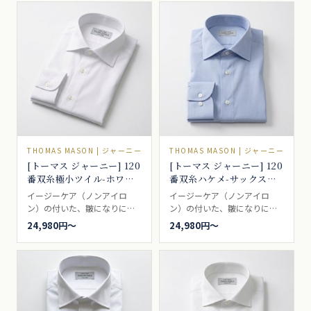
ンブロードです。ブロードと
も、ポプリンとも呼ばれるい
わゆる、普通の白無地。一枚
は持っていたい、シャツの基
本です。ドレスシャツ向き。
THOMAS MASON | ジャーニー
THOMAS MASON | ジャーニー
[トーマス ジャーニー] 120
[トーマス ジャーニー] 120
番双糸極小ツイル-ホワイ
番双糸ハケメ-サックス
ト #5537
#5541
イージーケア（ノンアイロ
イージーケア（ノンアイロ
ン）の付いた、皺になりにく
ン）の付いた、皺になりにく
い張りのあるパリッとした印
い無地の霜降りハケメ・サッ
24,980円〜
24,980円〜
象の白シャツ生地、ビジネス
クス。ドレスシャツ向き。
シャツとしては最適なツイル
です。ドレスシャツ向き。