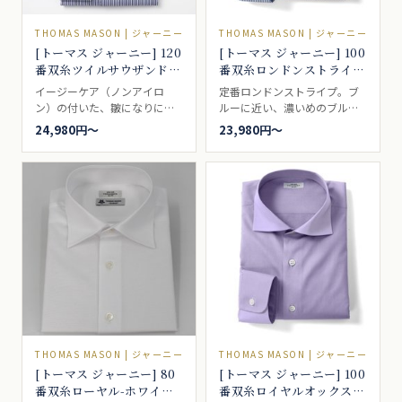
スシャツ向き。
THOMAS MASON | ジャーニー
THOMAS MASON | ジャーニー
[トーマス ジャーニー] 120
[トーマス ジャーニー] 100
番双糸ツイルサウザンドス
番双糸ロンドンストライ
トライプ-ブルー #5552
プ-ロイヤルブルー #984
イージーケア（ノンアイロ
定番ロンドンストライプ。ブ
ン）の付いた、皺になりにく
ルーに近い、濃いめのブル
い斜め綾ベースの定番サウザ
ー。ドレスシャツ向き。
24,980円〜
23,980円〜
ンドストライプ。明るいブル
ー。ドレスシャツ向き。
THOMAS MASON | ジャーニー
THOMAS MASON | ジャーニー
[トーマス ジャーニー] 80
[トーマス ジャーニー] 100
番双糸ローヤル-ホワイト
番双糸ロイヤルオックス-