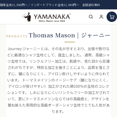
国産生地11,980円〜／インポートブランド生地21,980円〜 全国送料無料
HOME
Thomas Mason | ジャーニー
PRODUCTS
アイテム一覧
Journey ジャーニーとは、その名が示すとおり、出張や旅行な
どに最適なシャツ生地として、誕生しました。 通常、高級シャ
新着生地
ツ生地では、リンクルフリー加工は、肌感や、見た目から忌諱
されがちですが、特別な加工を施すことにより、品質を落とさ
おすすめ生地
ずに、皺になりにくく、アイロン掛けしやすいように作られて
います。 トーマスメイソンのイージーケア（皺になりにくく、
アイロンが掛けやすい）加工がされた綿100％の生地のコレク
ションです。 しわになりにくいリンクルフリーの加工がされて
いて、更にトーマスメイソンならではの高級感と、デザインを
兼ね揃えた実用的な高級オーダーシャツ生地でとても人気があ
ります。