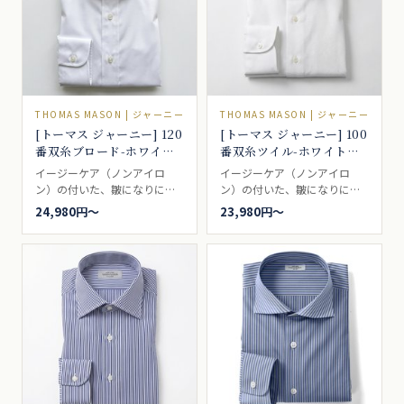
THOMAS MASON | ジャーニー
THOMAS MASON | ジャーニー
[トーマス ジャーニー] 120
[トーマス ジャーニー] 100
番双糸ブロード-ホワイト
番双糸ツイル-ホワイト
#5535
#5543
イージーケア（ノンアイロ
イージーケア（ノンアイロ
ン）の付いた、皺になりにく
ン）の付いた、皺になりにく
い120番のポプリンブロードホ
い張りのあるパリッとした印
24,980円〜
23,980円〜
ワイト。100番よりも少し柔ら
象の白シャツ生地、ビジネス
かく、ほんの少しだけ薄くな
シャツとしては最適なツイル
りますが、その分シャツ生地
です。ドレスシャツ向き。
の打ち込みも細かくなって、
透けることはなく、ドレスシ
ャツとしてお使いいただけま
す。100番よりもワンランク上
を好まれる方に最適な一枚で
す。ブロードとも、ポプリン
とも呼ばれるいわゆる、普通
の白無地。一枚は持っていた
い、シャツの基本です。ドレ