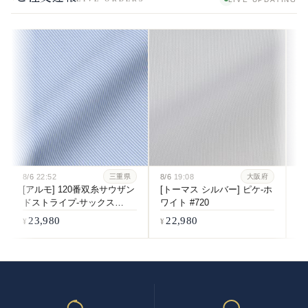
8/6
22:52
8/6
19:08
8/
三重県
大阪府
[アルモ] 120番双糸サウザン
[トーマス シルバー] ピケ-ホ
[
ドストライプ-サックス
ワイト #720
双
#6084
ホ
23,980
22,980