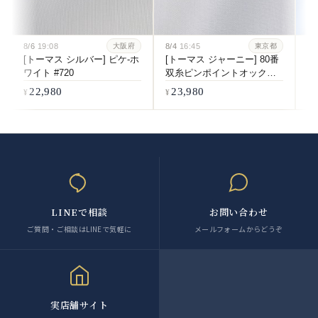
8/6
19:08
8/4
16:45
8/
大阪府
東京都
[トーマス シルバー] ピケ-ホ
[トーマス ジャーニー] 80番
[
ワイト #720
双糸ピンポイントオックス-
#1
ホワイト #5547
22,980
23,980
LINEで相談
お問い合わせ
ご質問・ご相談はLINEで気軽に
メールフォームからどうぞ
実店舗サイト