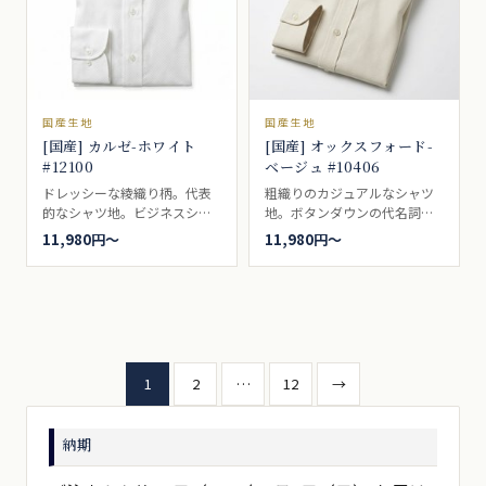
国産生地
国産生地
[国産] カルゼ-ホワイト
[国産] オックスフォード-
#12100
ベージュ #10406
ドレッシーな綾織り柄。代表
粗織りのカジュアルなシャツ
的なシャツ地。ビジネスシャ
地。ボタンダウンの代名詞的
ツ向き。
シャツ生地。一般的なベージ
11,980円〜
11,980円〜
ュ。ブレザーやジャケットに
よく合い、ボタンダウンとの
相性は最適で、アイビールッ
クなどでは代名詞的な存在。
カジュアルシャツ向き。
投
1
2
…
12
→
稿
納期
の