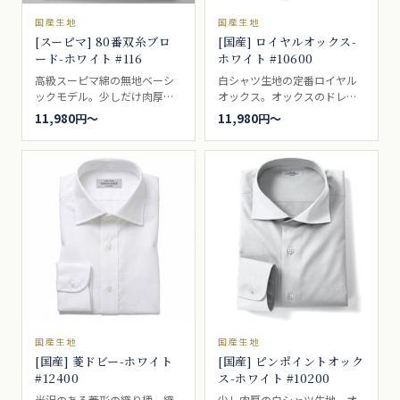
国産生地
国産生地
[スーピマ] 80番双糸ブロ
[国産] ロイヤルオックス-
ード-ホワイト #116
ホワイト #10600
高級スーピマ綿の無地ベーシ
白シャツ生地の定番ロイヤル
ックモデル。少しだけ肉厚な
オックス。オックスのドレス
生地。ビジネスシャツ向き。
版というのは名前だけで、カ
11,980円〜
11,980円〜
ジュアルでもドレスでも着ら
れる万能シャツ生地。ビジネ
スシャツ向き。
国産生地
国産生地
[国産] 菱ドビー-ホワイト
[国産] ピンポイントオック
#12400
ス-ホワイト #10200
光沢のある菱形の織り柄。織
少し肉厚の白シャツ生地。オ