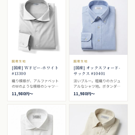
がワンランク上の装いを演出
レスシャツ向き。
します。ブロードとも、ポプ
リンとも呼ばれるいわゆる、
普通の白無地。一枚は持って
いたい、シャツの基本です。
ドレスシャツ向き。
国産生地
国産生地
[国産] Wドビー-ホワイト
[国産] オックスフォード-
#13300
サックス #10401
織り模様が、アルファベット
淡いブルー。粗織りのカジュ
のWのような模様のシャツ生
アルなシャツ地。ボタンダウ
地。ホワイト。ビジネスシャ
ンの代名詞的シャツ生地。ブ
11,980円〜
11,980円〜
ツ向き。
レザーやジャケットによく合
い、ボタンダウンとの相性は
最適で、アイビールックなど
では代名詞的な存在。カジュ
アルシャツ向き。