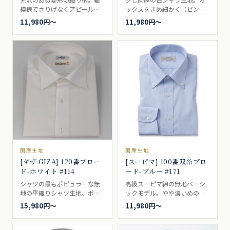
模様でさりげなくアピール肌
ックスをきめ細かく（ピンポ
触りがよくにおすすめ。ビジ
イント）したシャツの代表的
11,980円〜
11,980円〜
ネスシャツ向き。
なシャツ生地の一つ。ピンポ
イントオックスまたはピンオ
ックスと言われています。細
かいオックスフォードとし
て、ブロードとオックスフォ
ードの中間を求められる方に
人気があります。ビジネスシ
ャツ向き。
国産生地
国産生地
[ギザ GIZA] 120番ブロー
[スーピマ] 100番双糸ブロ
ド-ホワイト #114
ード-ブルー #171
シャツの最もポピュラーな無
高級スーピマ綿の無地ベーシ
地の平織りシャツ生地、ポプ
ックモデル。やや濃いめのブ
リンとも言われるポプリンブ
ルー。ブロードとも、ポプリ
15,980円〜
11,980円〜
ロードクロス。冠婚葬祭など
ンとも呼ばれるいわゆる、普
でも着られる定番シャツ生地
通の白無地。一枚は持ってい
です。120番手の細かな高級感
たい、シャツの基本です。ド