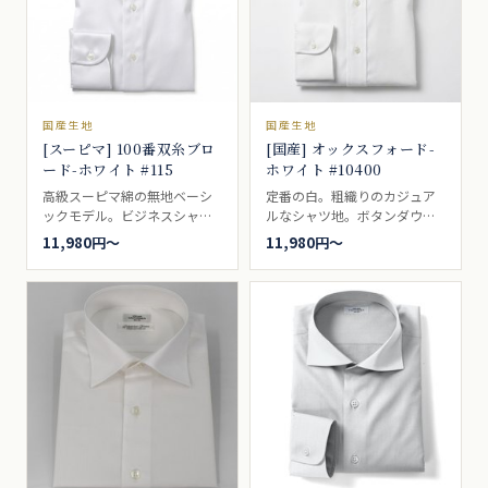
国産生地
国産生地
[スーピマ] 100番双糸ブロ
[国産] オックスフォード-
ード-ホワイト #115
ホワイト #10400
高級スーピマ綿の無地ベーシ
定番の白。粗織りのカジュア
ックモデル。ビジネスシャツ
ルなシャツ地。ボタンダウン
向き。
の代名詞的シャツ生地。ブレ
11,980円〜
11,980円〜
ザーやジャケットによく合
い、ボタンダウンとの相性は
最適で、アイビールックなど
では代名詞的な存在。カジュ
アルシャツ向き。