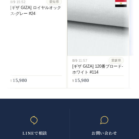
8/9
15:52
愛知県
[ギザ GIZA] ロイヤルオック
ス-グレー #24
8/9
11:57
8/
愛媛県
[ギザ GIZA] 120番ブロード-
[
ホワイト #114
番
#5
15,980
15,980
LINEで相談
お問い合わせ