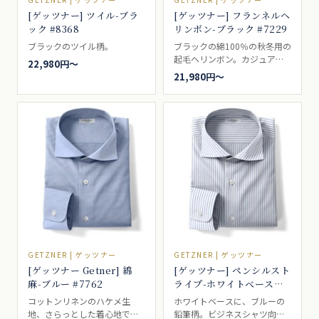
[ゲッツナー] ツイル-ブラ
[ゲッツナー] フランネルヘ
ック #8368
リンボン-ブラック #7229
ブラックのツイル柄。
ブラックの綿100％の秋冬用の
起毛ヘリンボン。カジュアル
22,980円〜
シャツ向き。
21,980円〜
GETZNER | ゲッツナー
GETZNER | ゲッツナー
[ゲッツナー Getner] 綿
[ゲッツナー] ペンシルスト
麻-ブルー #7762
ライプ-ホワイトベース×
ブルー #5817
コットンリネンのハケメ生
ホワイトベースに、ブルーの
地、さらっとした着心地で夏
鉛筆柄。ビジネスシャツ向