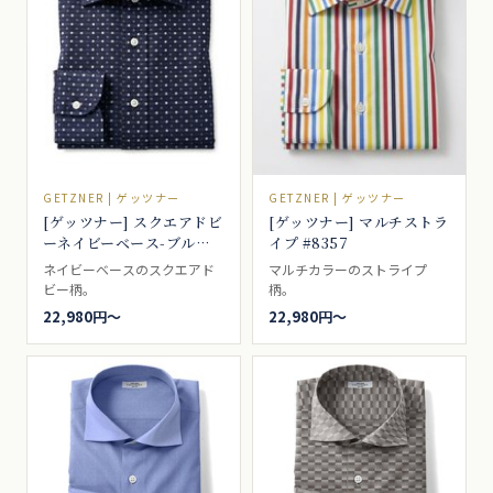
GETZNER | ゲッツナー
GETZNER | ゲッツナー
[ゲッツナー] スクエアドビ
[ゲッツナー] マルチストラ
ーネイビーベース-ブルー
イプ #8357
×ネイビー-× #8365
ネイビーベースのスクエアド
マルチカラーのストライプ
ビー柄。
柄。
22,980円〜
22,980円〜