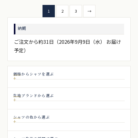
投
1
2
3
→
稿
納期
の
ペ
ご注文から約31日（2026年9月9日（水） お届け
予定）
ー
ジ
送
価格からシャツを選ぶ
り
生地ブランドから選ぶ
シャツの色から選ぶ