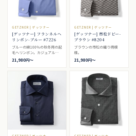
GETZNER | ゲッツナー
GETZNER | ゲッツナー
[ゲッツナー] フランネルヘ
[ゲッツナー] 市松ドビー-
リンボン-ブルー #7226
ブラウン #8204
ブルーの綿100％の秋冬用の起
ブラウンの市松の織り柄模
毛ヘリンボン。カジュアルシ
様。
ャツ向き。
21,980円〜
21,980円〜
GETZNER | ゲッツナー
GETZNER | ゲッツナー