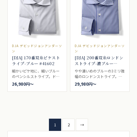
DJA デビッドジョンアンダーソ
DJA デビッドジョンアンダーソ
ン
ン
[DJA] 170番双糸ピケスト
[DJA] 200番双糸ロンドン
ライプ-ブルー #41602
ストライプ-濃ブルー
#37230
細かいピケ地に、細いブルー
やや濃いめのブルーの3ミリ強
のペンシルストライプ。ドレ
幅のロンドンストライプ。ド
スシャツ向き。
レスシャツ向き。
26,980円〜
29,980円〜
投
1
2
→
稿