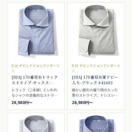
DJA デビッドジョンアンダーソ
DJA デビッドジョンアンダーソ
ン
ン
[DJA] 170番双糸トラック
[DJA] 170番双糸菱ドビー
ストライプ-サックス
入り-ブラック #41603
#41604
トラック（二本線）といわれ
細かい菱形の織り柄の入った
るシャツの定番的なストライ
黒のストライプ。ドレスシャ
プ。淡いブルードレスシャツ
ツ向き。
26,980円〜
26,980円〜
向き。