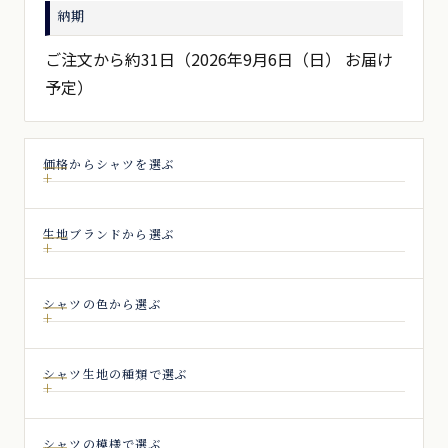
納期
の
ペ
ご注文から約31日（2026年9月6日（日） お届け
予定）
ー
ジ
送
価格からシャツを選ぶ
り
生地ブランドから選ぶ
シャツの色から選ぶ
シャツ生地の種類で選ぶ
シャツの模様で選ぶ