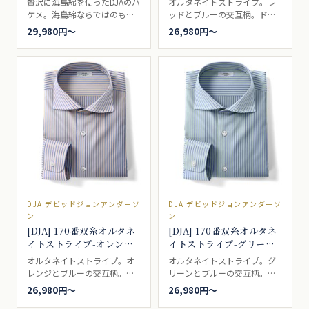
贅沢に海島綿を使ったDJAのハ
オルタネイトストライプ。レ
ケメ。海島綿ならではのもっ
ッドとブルーの交互柄。ドレ
ちり感を、上等な織機で丹念
スシャツ向き。
29,980円〜
26,980円〜
に仕上げた一枚です。ドレス
シャツ向き。
DJA デビッドジョンアンダーソ
DJA デビッドジョンアンダーソ
ン
ン
[DJA] 170番双糸オルタネ
[DJA] 170番双糸オルタネ
イトストライプ-オレンジ
イトストライプ-グリーン
×ブルー #41607
×ブルー #41606
オルタネイトストライプ。オ
オルタネイトストライプ。グ
レンジとブルーの交互柄。ド
リーンとブルーの交互柄。ド
レスシャツ向き。
レスシャツ向き。
26,980円〜
26,980円〜