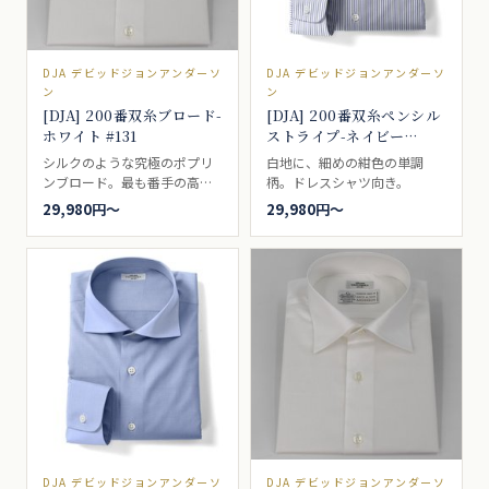
DJA デビッドジョンアンダーソ
DJA デビッドジョンアンダーソ
ン
ン
[DJA] 200番双糸ブロード-
[DJA] 200番双糸ペンシル
ホワイト #131
ストライプ-ネイビー
#39528
シルクのような究極のポプリ
白地に、細めの紺色の単調
ンブロード。最も番手の高い
柄。ドレスシャツ向き。
200番手のつるつるの肌触りと
29,980円〜
29,980円〜
光沢感をご希望の方に、最上
のシャツ生地をお届けしま
す。普段着としてはデリケー
トすぎるので、特別な日や、
人前に出るときにご着用くだ
さい。完全ドレスシャツ向き
のシャツ生地です。ブロード
とも、ポプリンとも呼ばれる
いわゆる、普通の白無地。一
枚は持っていたい、シャツの
基本です。ドレスシャツ向
き。
DJA デビッドジョンアンダーソ
DJA デビッドジョンアンダーソ