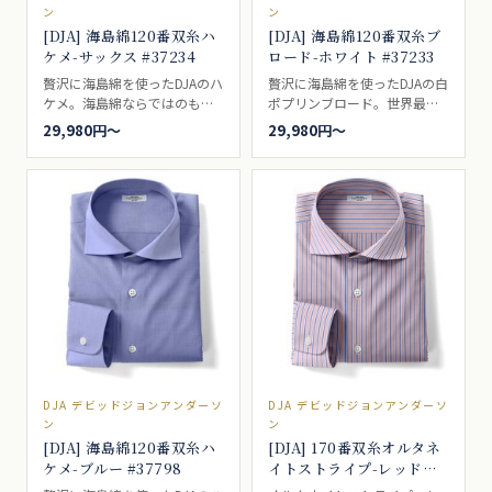
ン
ン
[DJA] 海島綿120番双糸ハ
[DJA] 海島綿120番双糸ブ
ケメ-サックス #37234
ロード-ホワイト #37233
贅沢に海島綿を使ったDJAのハ
贅沢に海島綿を使ったDJAの白
ケメ。海島綿ならではのもっ
ポプリンブロード。世界最高
ちり感を、上等な織機で丹念
の海島綿を惜しげもなく使
29,980円〜
29,980円〜
に仕上げた一枚です。ドレス
い、究極の白ポプリンブロー
シャツ向き。
ドを作り上げました。海島綿
ならではのもっちり感を、上
等な織機で丹念に仕上げた一
枚です。ブロードとも、ポプ
リンとも呼ばれるいわゆる、
普通の白無地。一枚は持って
いたい、シャツの基本です。
ドレスシャツ向き。
DJA デビッドジョンアンダーソ
DJA デビッドジョンアンダーソ
ン
ン
[DJA] 海島綿120番双糸ハ
[DJA] 170番双糸オルタネ
ケメ-ブルー #37798
イトストライプ-レッド×
ブルー #41608