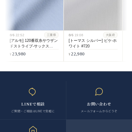
8/6
22:52
8/6
19:08
8/
三重県
大阪府
[アルモ] 120番双糸サウザン
[トーマス シルバー] ピケ-ホ
[
ドストライプ-サックス
ワイト #720
双
#6084
ホ
23,980
22,980
LINEで相談
お問い合わせ
ご質問・ご相談はLINEで気軽に
メールフォームからどうぞ