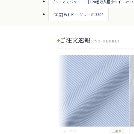
[トーマス ジャーニー] 120番双糸極小ツイル-ホワイ
[国産] Wドビー-グレー #13303
ご注文速報
LIVE ORDERS
8/6
22:52
三重県