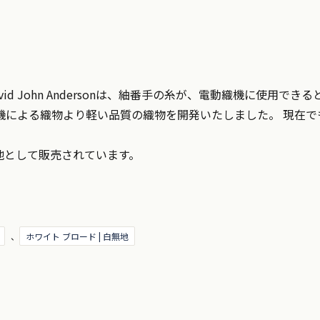
d John Andersonは、紬番手の糸が、電動織機に使用で
機による織物より軽い品質の織物を開発いたしました。 現在
地として販売されています。
、
ホワイト ブロード | 白無地