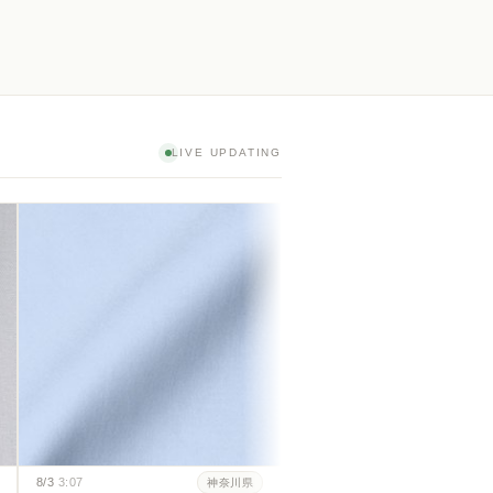
LIVE UPDATING
8/3
3:07
神
[スーピマ] 100番双糸ブロー
イト #115
8/3
3:07
神奈川県