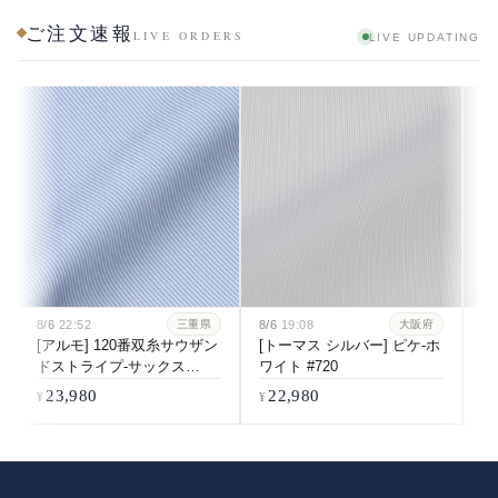
ご注文速報
LIVE ORDERS
LIVE UPDATING
8/6
22:52
8/6
19:08
8/
三重県
大阪府
[アルモ] 120番双糸サウザン
[トーマス シルバー] ピケ-ホ
[
ドストライプ-サックス
ワイト #720
双
#6084
ホ
23,980
22,980