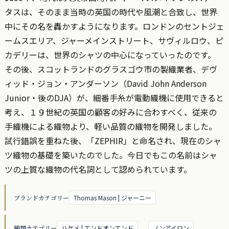
タスは、そのまま当時の英国の時代や風潮と合致し、世界
中にその名を轟かすようになります。ロンドンのセントジェ
ームスエリア、ジャーメインストリート、サヴィルロウ、ピ
カデリーは、世界のシャツの中心になっていったのです。
その後、スコットランドのグラスゴウ市の製織業者、デヴ
ィッド・ジョン・アンダーソン（David John Anderson
Junior・後のDJA）が、細番手糸が電動織機に使用できると
考え、１９世紀の英国の顧客の好みに合わすべく、従来の
手織機による織物より、軽い品質の織物を開発しました。
試行錯誤を重ねた後、「ZEPHIR」と命名され、現在のシャ
ツ織物の基礎を築いたのでした。今日でもこの名前はシャ
ツの上質な織物の代名詞として認められています。
ブランドカテゴリー
Thomas Mason | ジャーニー
種類カテゴリー
ハケメ | エンドオンエンド
、
ノンアイロン