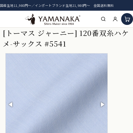
国産生地11,980円〜／インポートブランド生地21,980円〜 全国送料無料
[トーマス ジャーニー] 120番双糸ハケ
HOME
メ-サックス #5541
アイテム一覧
新着生地
おすすめ生地