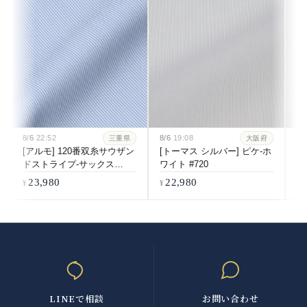
8/6
22:52
8/6
19:08
8/
三重県
大阪府
[アルモ] 120番双糸サウザン
[トーマス シルバー] ピケ-ホ
[
ドストライプ-サックス
ワイト #720
双
#6084
ホ
23,980
22,980
LINEで相談
お問い合わせ