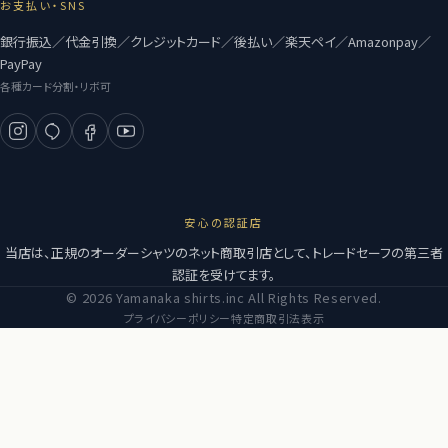
お支払い・SNS
銀行振込／代金引換／クレジットカード／後払い／楽天ペイ／Amazonpay／
PayPay
各種カード分割・リボ可
安心の認証店
当店は、正規のオーダーシャツのネット商取引店として、トレードセーフの第三者
認証を受けてます。
© 2026 Yamanaka shirts.inc All Rights Reserved.
プライバシーポリシー
特定商取引法表示