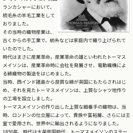
ランカシャーにおいて、
梳毛糸の羊毛工業をして
おりました。
その当時の織物産業は、
古くからの手工業で、紡糸などは家庭内で織り上げられて
いたのでした。
時代はまさに産業革命。産業革命の雄といわれたトーマス
メイソンは、産業革命時に会社を発展させ、電動織機によ
る綿織物の製造をはじめました。
当時、西インド諸島から良質な綿が英国にもたらされはじ
め、それを見たトーマスメイソンは、上質なシャツ地作り
の工場を設立しました。
トーマスメイソンの作り出した上質な細番手の織物は、当
時、ロンドンの仕立屋によって、貴族や富裕層、さらには王
室で愛用され、世界中に輸出されるようになりました。
1850年、時代は大英帝国時代、トーマスメイソンのステー