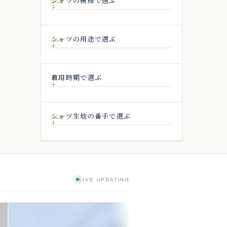
シャツの模様で選ぶ
シャツの用途で選ぶ
着用時期で選ぶ
シャツ生地の番手で選ぶ
LIVE UPDATING
8/3
3:07
神
[スーピマ] 100番双糸ブロー