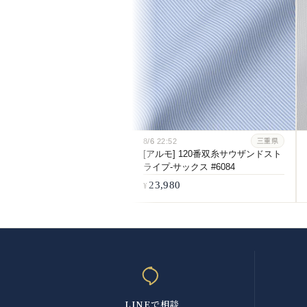
8/6
22:52
三重県
[アルモ] 120番双糸サウザンドスト
ライプ-サックス #6084
23,980
LINEで相談