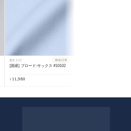
イト #115
8/3
3:07
神奈川県
[国産] ブロード-サックス #10102
11,980
11,980