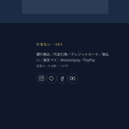
お支払い・SNS
銀行振込／代金引換／クレジットカード／後払
い／楽天ペイ／Amazonpay／PayPay
各種カード分割・リボ可