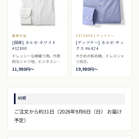
国産生地
GETZNER | ゲッツナー
[国産] カルゼ-ホワイト
[ゲッツナー] カルゼ-サッ
#12100
クス #6424
ドレッシーな綾織り柄。代表
大きめの斜め綾。ドレスシャ
的なシャツ地。ビジネスシャ
ツ向き。
ツ向き。
11,980円〜
19,980円〜
納期
ご注文から約31日（2026年9月6日（日） お届け
予定）