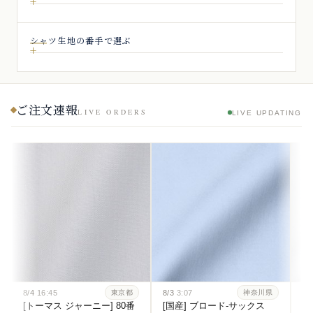
シャツ生地の番手で選ぶ
ご注文速報
LIVE ORDERS
LIVE UPDATING
8/4
16:45
8/3
3:07
8/
東京都
神奈川県
[トーマス ジャーニー] 80番
[国産] ブロード-サックス
[