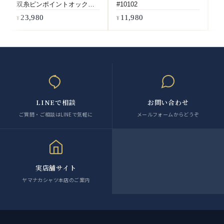
双糸ピンポイントオックス-
#10102
ド
ホワイト #5547
23,980
11,980
LINEで相談
お問い合わせ
ご質問・ご相談はLINEで気軽に
メールフォームからどうぞ
実店舗サイト
ヤマナカシャツ本店のご案内