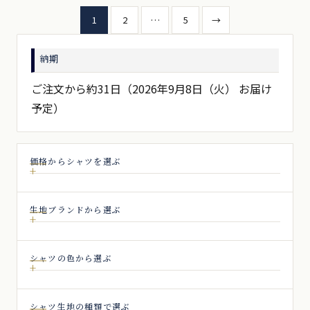
投
1
2
…
5
→
稿
納期
の
ペ
ご注文から約31日（2026年9月8日（火） お届け
予定）
ー
ジ
送
価格からシャツを選ぶ
り
生地ブランドから選ぶ
シャツの色から選ぶ
シャツ生地の種類で選ぶ