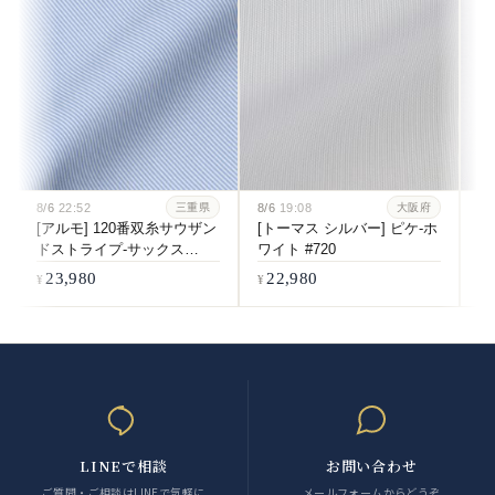
8/6
22:52
8/6
19:08
8/
三重県
大阪府
[アルモ] 120番双糸サウザン
[トーマス シルバー] ピケ-ホ
[
ドストライプ-サックス
ワイト #720
双
#6084
ホ
23,980
22,980
LINEで相談
お問い合わせ
ご質問・ご相談はLINEで気軽に
メールフォームからどうぞ