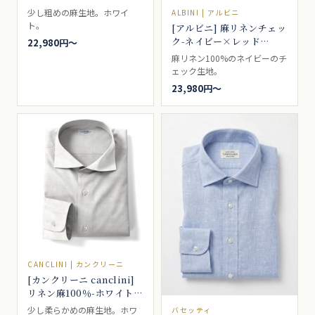
少し粗めの麻生地。ホワイ
ALBINI | アルビニ
ト。
[アルビニ] 麻リネンチェッ
ク-ネイビー×レッド
22,980円〜
#8439
麻リネン100%のネイビーのチ
ェック生地。
23,980円〜
CANCLINI | カンクリーニ
[カンクリーニ canclini]
リネン麻100％-ホワイト
品番7776
少し柔らかめの麻生地。ホワ
バセッティ