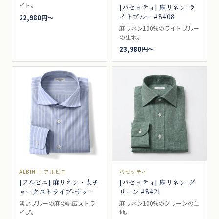
イト。
[バセッティ] 麻リネン-ラ
イトブルー #8408
22,980円〜
麻リネン100%のライトブルー
の生地。
23,980円〜
ALBINI | アルビニ
バセッティ
[アルビニ] 麻リネン・太チ
[バセッティ] 麻リネン-グ
ョークストライプ-サック
リーン #8421
ス #7048
淡いブルーの麻の幅広ストラ
麻リネン100%のグリーンの生
イプ。
地。