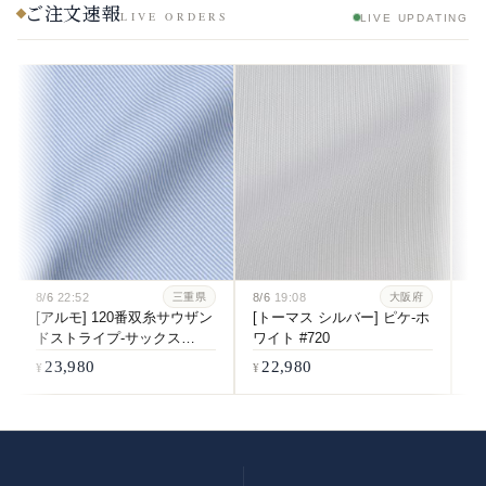
ご注文速報
LIVE ORDERS
LIVE UPDATING
8/6
22:52
8/6
19:08
8/
三重県
大阪府
[アルモ] 120番双糸サウザン
[トーマス シルバー] ピケ-ホ
[
ドストライプ-サックス
ワイト #720
双
#6084
ホ
23,980
22,980