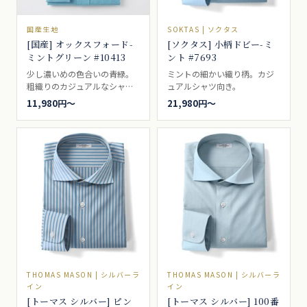
国産生地
SOKTAS | ソクタス
[国産] オックスフォード-
[ソクタス] 小柄ドビー-ミ
ミントグリーン #10413
ント #7693
少し濃いめの色合いの青緑。
ミントの細かい織り柄。カジ
粗織りのカジュアルなシャツ
ュアルシャツ向き。
地。ボタンダウンの代名詞的
11,980円〜
21,980円〜
シャツ生地。ブレザーやジャ
ケットによく合い、アイビー
ルックなどでは代名詞的な存
在。カジュアルシャツ向き。
THOMAS MASON | シルバーラ
THOMAS MASON | シルバーラ
イン
イン
[トーマス シルバー] ピン
[トーマス シルバー] 100番