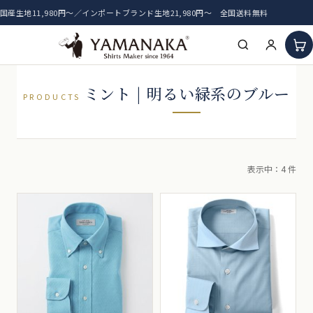
国産生地11,980円〜／インポートブランド生地21,980円〜 全国送料無料
HOME
ミント | 明るい緑系のブルー
PRODUCTS
アイテム一覧
新着生地
表示中：4 件
おすすめ生地