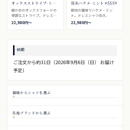
オックスストライプ-ミン
双糸ハケメ-ミント #5559
ト #6190
細かめのオックスフォードの
無地の霜降りハケメ・ミン
単調なストライプ。ドレスシ
ト。ドレスシャツ向き。
ャツ向き。
22,980円〜
22,980円〜
納期
ご注文から約31日（2026年9月6日（日） お届け
予定）
価格からシャツを選ぶ
生地ブランドから選ぶ