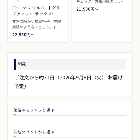
チェック。方眼用紙のような
イン
柄から、グラフチェックとも
[トーマス シルバー] グラ
21,980円〜
呼ばれる・ブルー色。明るく
フチェック-サックス
王道的で、なおかつ鮮やかな
#5575
非常に細かい単調格子。方眼
色合いなどが得意なシャツ生
用紙のようなチェック。ドレ
地ブランドです。ドレスシャ
スシャツ向き。
22,980円〜
ツ向き。
納期
ご注文から約31日（2026年9月8日（火） お届け
予定）
価格からシャツを選ぶ
生地ブランドから選ぶ