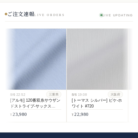
ご注文速報
LIVE ORDERS
LIVE UPDATING
8/6
22:52
8/6
19:08
8/
三重県
大阪府
[アルモ] 120番双糸サウザン
[トーマス シルバー] ピケ-ホ
[
ドストライプ-サックス
ワイト #720
双
#6084
ホ
23,980
22,980