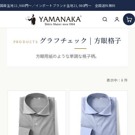
国産生地11,980円〜／インポートブランド生地21,980円〜 全国送料無料
HOME
グラフチェック | 方眼格子
PRODUCTS
アイテム一覧
方眼用紙のような単調な格子柄。
新着生地
表示中：6 件
おすすめ生地