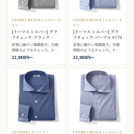
THOMAS MASON | シルバーラ
THOMAS MASON | シルバーラ
イン
イン
[トーマス シルバー] グラ
[トーマス シルバー] グラ
フチェック-ブラック
フチェック-パープル #770
#5577
非常に細かい単調格子。方眼
非常に細かい単調格子。方眼
用紙のようなチェック。ドレ
用紙のようなチェック。ドレ
スシャツ向き。
スシャツ向き。
22,980円〜
22,980円〜
GETZNER | ゲッツナー
THOMAS MASON | シルバーラ