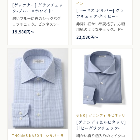
イン
[ゲッツナー] グラフチェッ
[トーマス シルバー] グラ
ク-ブルー×ホワイト
フチェック-ネイビー
#1612
濃いブルーに白のシックなグ
#5576
非常に細かい単調格子。方眼
ラフチェック。ビジネスシャ
用紙のようなチェック。ドレ
ツ向き。
19,980円〜
スシャツ向き。
22,980円〜
G＆R | グランディ ルビネッリ
[グランディ＆ルビネッリ]
ドビーグラフチェック-ブ
ルー #9645
細かい織り柄入りのマイクロ
THOMAS MASON | シルバーラ