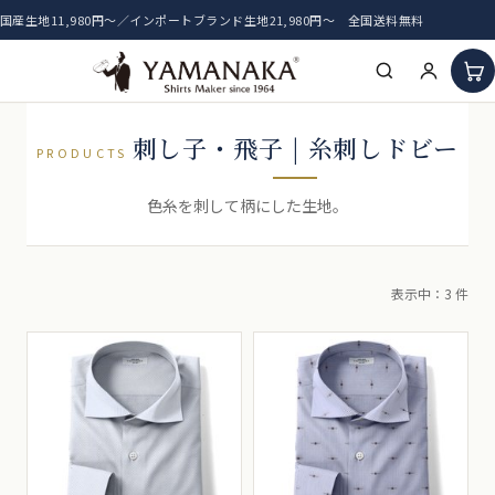
国産生地11,980円〜／インポートブランド生地21,980円〜 全国送料無料
HOME
刺し子・飛子 | 糸刺しドビー
PRODUCTS
アイテム一覧
色糸を刺して柄にした生地。
新着生地
表示中：3 件
おすすめ生地