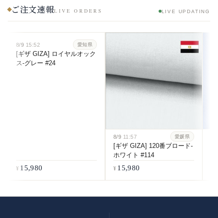
ご注文速報
LIVE ORDERS
LIVE UPDATING
8/9
15:52
愛知県
[ギザ GIZA] ロイヤルオック
ス-グレー #24
8/9
11:57
8/
愛媛県
[ギザ GIZA] 120番ブロード-
[
ホワイト #114
番
#5
15,980
15,980