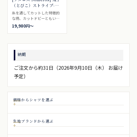
（とびこ）ストライプ-ブ
ルーベース×オレンジ
糸を通してカットした特徴的
#3020
な柄、カットドビーともい
う。ピンストライプにオレン
19,980円〜
ジの糸柄。カジュアルシャツ
向き。
納期
ご注文から約31日（2026年9月10日（木） お届け
予定）
価格からシャツを選ぶ
生地ブランドから選ぶ