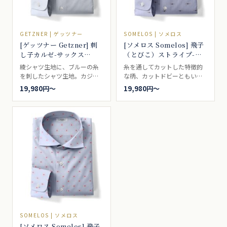
GETZNER | ゲッツナー
SOMELOS | ソメロス
[ゲッツナー Getzner] 刺
[ソメロス Somelos] 飛子
し子カルゼ-サックス
（とびこ）ストライプ-ブ
#6818
ルーベース×ブラック
綾シャツ生地に、ブルーの糸
糸を通してカットした特徴的
#3019
を刺したシャツ生地。カジュ
な柄、カットドビーともい
アルシャツ向き。
う。ブルーのストライプに、
19,980円〜
19,980円〜
黒のカット柄。カジュアルシ
ャツ向き。
SOMELOS | ソメロス
[ソメロス Somelos] 飛子