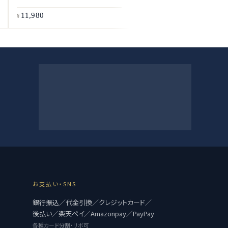
11,980
11,980
お支払い・SNS
銀行振込／代金引換／クレジットカード／
後払い／楽天ペイ／Amazonpay／PayPay
各種カード分割・リボ可