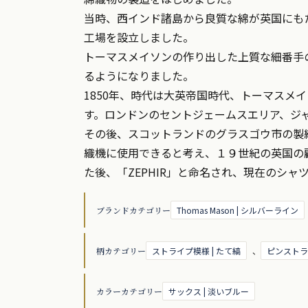
当時、西インド諸島から良質な綿が英国にも
工場を設立しました。
トーマスメイソンの作り出した上質な細番手
るようになりました。
1850年、時代は大英帝国時代、トーマス
す。ロンドンのセントジェームスエリア、ジ
その後、スコットランドのグラスゴウ市の製織業者、
織機に使用できると考え、１９世紀の英国の
た後、「ZEPHIR」と命名され、現在のシ
ブランドカテゴリー
Thomas Mason | シルバーライン
柄カテゴリー
ストライプ模様 | たて縞
、
ピンストライ
カラーカテゴリー
サックス | 淡いブルー