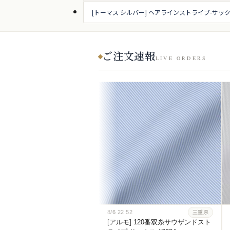
[トーマス シルバー] ヘアラインストライプ-サックス
ご注文速報
LIVE ORDERS
8/6
22:52
三重県
[アルモ] 120番双糸サウザンドスト