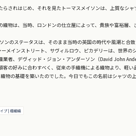
たらされはじめ、それを見たトーマスメイソンは、上質なシャ
の織物は、当時、ロンドンの仕立屋によって、貴族や富裕層、
メイソンのステータスは、そのまま当時の英国の時代や風潮と合
ャーメインストリート、サヴィルロウ、ピカデリーは、世界の
デヴィッド・ジョン・アンダーソン（David John Anders
顧客の好みに合わすべく、従来の手織機による織物より、軽い
ャツ織物の基礎を築いたのでした。今日でもこの名前はシャツの
プ | 極細縞