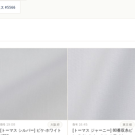
 #5566
8/6
19:08
8/4
16:45
大阪府
東京都
[トーマス シルバー] ピケ-ホワイト
[トーマス ジャーニー] 80番双糸ピ