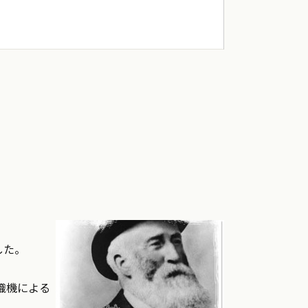
した。
織機による