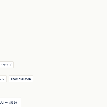
ストライプ
ソン
Thomas Mason
ルー #5570