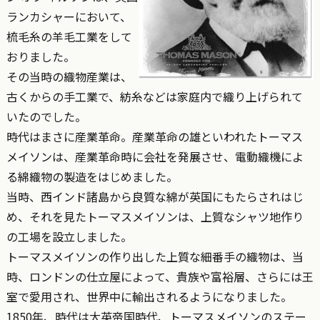
ランカシャーにおいて、
梳毛糸の羊毛工業をして
おりました。
その当時の織物産業は、
古くからの手工業で、紡糸などは家庭内で織り上げられて
いたのでした。
時代はまさに産業革命。産業革命の雄といわれたトーマス
メイソンは、産業革命時に会社を発展させ、電動織機によ
る綿織物の製造をはじめました。
当時、西インド諸島から良質な綿が英国にもたらされはじ
め、それを見たトーマスメイソンは、上質なシャツ地作り
の工場を設立しました。
トーマスメイソンの作り出した上質な細番手の織物は、当
時、ロンドンの仕立屋によって、貴族や富裕層、さらには王
室で愛用され、世界中に輸出されるようになりました。
1850年、時代は大英帝国時代、トーマスメイソンのステー