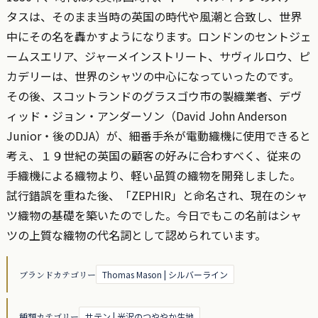
タスは、そのまま当時の英国の時代や風潮と合致し、世界
中にその名を轟かすようになります。ロンドンのセントジェ
ームスエリア、ジャーメインストリート、サヴィルロウ、ピ
カデリーは、世界のシャツの中心になっていったのです。
その後、スコットランドのグラスゴウ市の製織業者、デヴ
ィッド・ジョン・アンダーソン（David John Anderson
Junior・後のDJA）が、細番手糸が電動織機に使用できると
考え、１９世紀の英国の顧客の好みに合わすべく、従来の
手織機による織物より、軽い品質の織物を開発しました。
試行錯誤を重ねた後、「ZEPHIR」と命名され、現在のシャ
ツ織物の基礎を築いたのでした。今日でもこの名前はシャ
ツの上質な織物の代名詞として認められています。
ブランドカテゴリー
Thomas Mason | シルバーライン
種類カテゴリー
サテン | 光沢のつややか生地