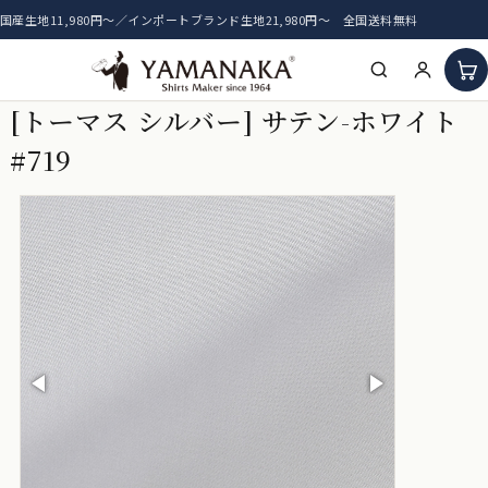
国産生地11,980円〜／インポートブランド生地21,980円〜 全国送料無料
[トーマス シルバー] サテン-ホワイト
HOME
#719
アイテム一覧
新着生地
おすすめ生地