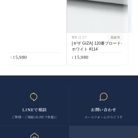
8/9
11:57
8/
愛媛県
[ギザ GIZA] 120番ブロード-
[
ホワイト #114
番
#5
15,980
15,980
LINEで相談
お問い合わせ
ご質問・ご相談はLINEで気軽に
メールフォームからどうぞ