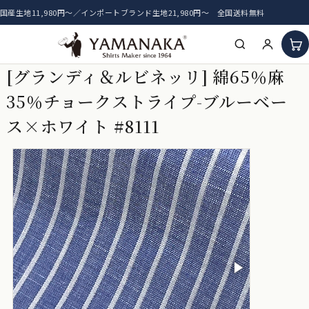
国産生地11,980円〜／インポートブランド生地21,980円〜 全国送料無料
[グランディ＆ルビネッリ] 綿65％麻
HOME
35％チョークストライプ-ブルーベー
アイテム一覧
ス×ホワイト #8111
新着生地
おすすめ生地