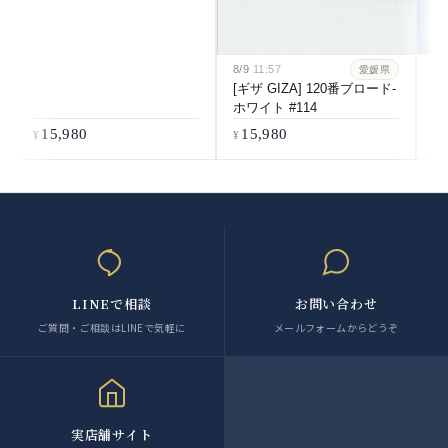
8/9
11:57
8/
愛媛県
[ギザ GIZA] 120番ブロード-
[
ホワイト #114
番
#5
15,980
15,980
LINEで相談
お問い合わせ
ご質問・ご相談はLINEで気軽に
メールフォームからどうぞ
実店舗サイト