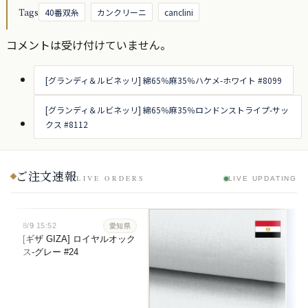
Tags
40番双糸
カンクリーニ
canclini
コメントは受け付けていません。
[グランディ＆ルビネッリ] 綿65％麻35％ハケメ-ホワイト #8099
[グランディ＆ルビネッリ] 綿65％麻35％ロンドンストライプ-サッ
クス #8112
ご注文速報
LIVE ORDERS
LIVE UPDATING
8/9
15:52
愛知県
[ギザ GIZA] ロイヤルオック
ス-グレー #24