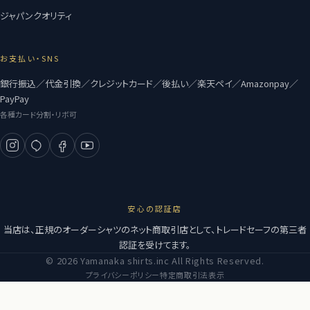
ジャパンクオリティ
お支払い・SNS
銀行振込／代金引換／クレジットカード／後払い／楽天ペイ／Amazonpay／
PayPay
各種カード分割・リボ可
安心の認証店
当店は、正規のオーダーシャツのネット商取引店として、トレードセーフの第三者
認証を受けてます。
© 2026 Yamanaka shirts.inc All Rights Reserved.
プライバシーポリシー
特定商取引法表示