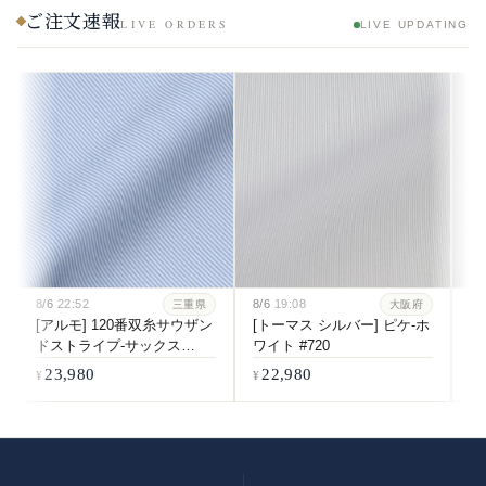
ご注文速報
LIVE ORDERS
LIVE UPDATING
8/6
22:52
8/6
19:08
8/
三重県
大阪府
[アルモ] 120番双糸サウザン
[トーマス シルバー] ピケ-ホ
[
ドストライプ-サックス
ワイト #720
双
#6084
ホ
23,980
22,980