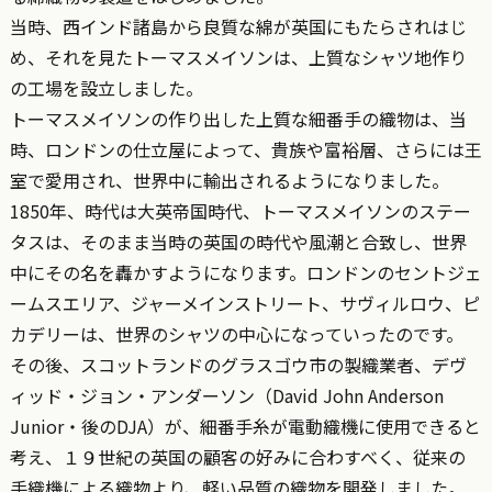
当時、西インド諸島から良質な綿が英国にもたらされはじ
め、それを見たトーマスメイソンは、上質なシャツ地作り
の工場を設立しました。
トーマスメイソンの作り出した上質な細番手の織物は、当
時、ロンドンの仕立屋によって、貴族や富裕層、さらには王
室で愛用され、世界中に輸出されるようになりました。
1850年、時代は大英帝国時代、トーマスメイソンのステー
タスは、そのまま当時の英国の時代や風潮と合致し、世界
中にその名を轟かすようになります。ロンドンのセントジェ
ームスエリア、ジャーメインストリート、サヴィルロウ、ピ
カデリーは、世界のシャツの中心になっていったのです。
その後、スコットランドのグラスゴウ市の製織業者、デヴ
ィッド・ジョン・アンダーソン（David John Anderson
Junior・後のDJA）が、細番手糸が電動織機に使用できると
考え、１９世紀の英国の顧客の好みに合わすべく、従来の
手織機による織物より、軽い品質の織物を開発しました。