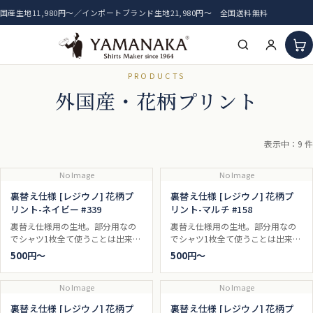
国産生地11,980円〜／インポートブランド生地21,980円〜 全国送料無料
PRODUCTS
HOME
外国産・花柄プリント
アイテム一覧
表示中：9 件
新着生地
No Image
No Image
おすすめ生地
裏替え仕様 [レジウノ] 花柄プ
裏替え仕様 [レジウノ] 花柄プ
リント-ネイビー #339
リント-マルチ #158
裏替え仕様用の生地。部分用なの
裏替え仕様用の生地。部分用なの
でシャツ1枚全て使うことは出来ま
でシャツ1枚全て使うことは出来ま
せん。
せん。
500円〜
500円〜
No Image
No Image
裏替え仕様 [レジウノ] 花柄プ
裏替え仕様 [レジウノ] 花柄プ