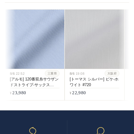
8/6
22:52
8/6
19:08
8/
三重県
大阪府
[アルモ] 120番双糸サウザン
[トーマス シルバー] ピケ-ホ
[
ドストライプ-サックス
ワイト #720
双
#6084
ホ
23,980
22,980