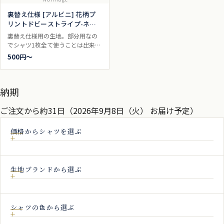
裏替え仕様 [アルビニ] 花柄プ
リントドビーストライプ-ネイ
ビー #182
裏替え仕様用の生地。部分用なの
でシャツ1枚全て使うことは出来ま
せん。
500円〜
納期
ご注文から約31日（2026年9月8日（火） お届け予定）
価格からシャツを選ぶ
生地ブランドから選ぶ
シャツの色から選ぶ