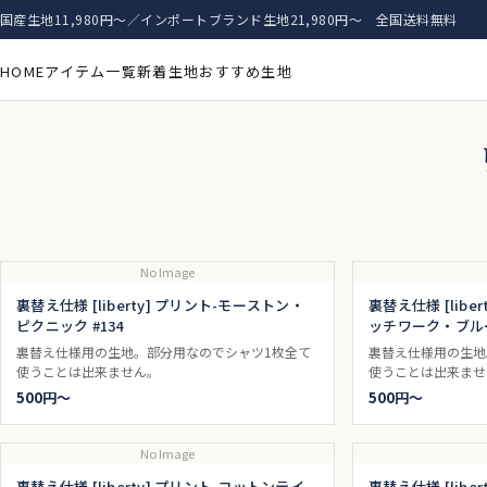
国産生地11,980円〜／インポートブランド生地21,980円〜 全国送料無料
HOME
アイテム一覧
新着生地
おすすめ生地
No Image
裏替え仕様 [liberty] プリント-モーストン・
裏替え仕様 [libe
ピクニック #134
ッチワーク・ブルー 
裏替え仕様用の生地。部分用なのでシャツ1枚全て
裏替え仕様用の生地
使うことは出来ません。
使うことは出来ませ
500円〜
500円〜
No Image
裏替え仕様 [liberty] プリント-コットンテイ
裏替え仕様 [libe