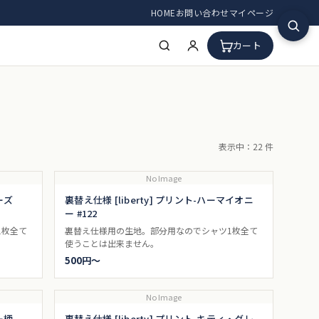
HOME
お問い合わせ
マイページ
カート
表示中：22 件
No Image
ーシーズ
裏替え仕様 [liberty] プリント-ハーマイオニ
ー #122
1枚全て
裏替え仕様用の生地。部分用なのでシャツ1枚全て
使うことは出来ません。
500円〜
No Image
ー柄
裏替え仕様 [liberty] プリント-キティ・グレ