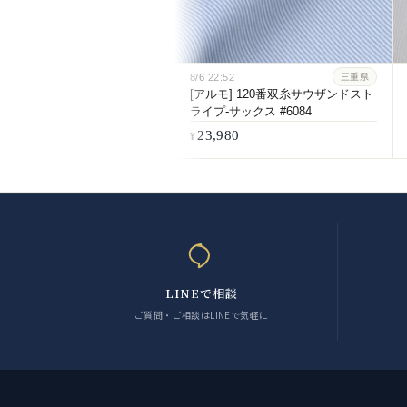
8/6
22:52
三重県
[アルモ] 120番双糸サウザンドスト
ライプ-サックス #6084
23,980
LINEで相談
ご質問・ご相談はLINEで気軽に