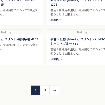
15
#113
。部分用なのでシャツ1枚全て
裏替え仕様用の生地。部分用なのでシャツ
ん。
使うことは出来ません。
500円〜
No Image
No Image
ty] プリント-幾何学柄 #109
裏替え仕様 [liberty] プリント-スト
シーフ・ブルー #19
。部分用なのでシャツ1枚全て
ん。
裏替え仕様用の生地。部分用なのでシャツ
使うことは出来ません。
500円〜
投
1
2
→
稿
の