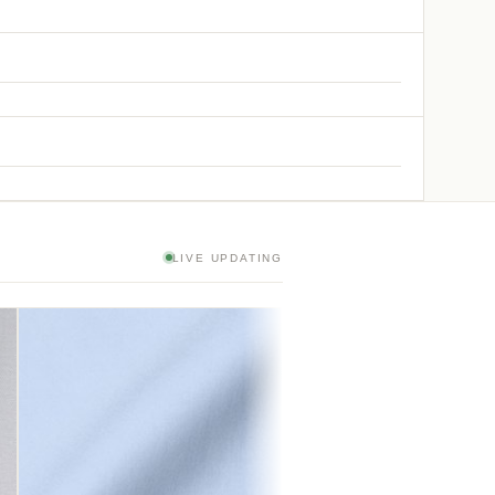
LIVE UPDATING
8/3
3:07
神
[スーピマ] 100番双糸ブロー
イト #115