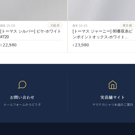
8/6
19:08
8/4
16:45
大阪府
東京都
[トーマス シルバー] ピケ-ホワイト
[トーマス ジャーニー] 80番双糸ピ
#720
ンポイントオックス-ホワイト
#5547
22,980
23,980
お問い合わせ
実店舗サイト
メールフォームからどうぞ
ヤマナカシャツ本店のご案内