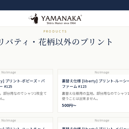
PRODUCTS
リバティ・花柄以外のプリント
No Image
No Image
rty] プリント-ポピーズ・パ
裏替え仕様 [liberty] プリント-ル
#125
ファーム #123
。部分用なのでシャツ1枚全て
裏替え仕様用の生地。部分用なのでシャツ
ん。
使うことは出来ません。
500円〜
No Image
No Image
rty] プリント-ハートキャノ
裏替え仕様 [liberty] プリント-メジャ