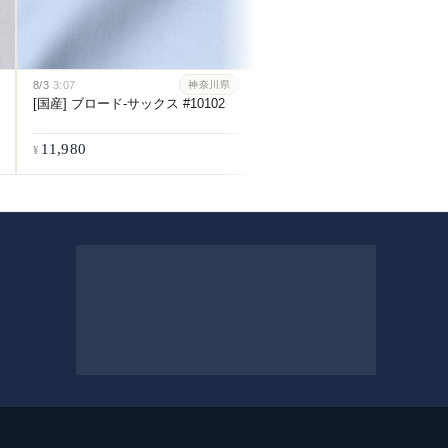
8/3
3:07
神奈川県
[国産] ブロード-サックス #10102
11,980
11,980