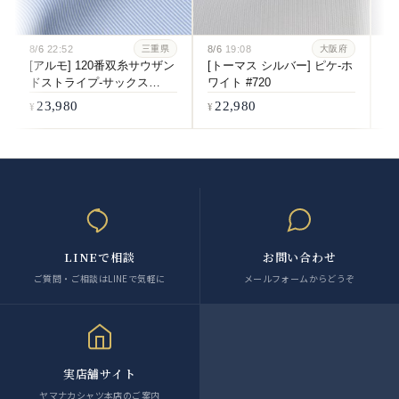
8/6
22:52
8/6
19:08
8/
三重県
大阪府
[アルモ] 120番双糸サウザン
[トーマス シルバー] ピケ-ホ
[
ドストライプ-サックス
ワイト #720
双
#6084
ホ
23,980
22,980
LINEで相談
お問い合わせ
ご質問・ご相談はLINEで気軽に
メールフォームからどうぞ
実店舗サイト
ヤマナカシャツ本店のご案内