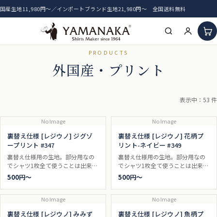
国産生地11,980円〜／インポートブランド生地21,980円〜 全国送料無料
PRODUCTS
HOME
外国産・プリント
アイテム一覧
表示中：53 件
新着生地
No Image
No Image
おすすめ生地
裏替え仕様 [レジウノ] ジグゾ
裏替え仕様 [レジウノ] 花柄プ
ープリント #347
リント-ネイビー #349
裏替え仕様用の生地。部分用なの
裏替え仕様用の生地。部分用なの
でシャツ1枚全て使うことは出来ま
でシャツ1枚全て使うことは出来ま
せん。
せん。
500円〜
500円〜
No Image
No Image
裏替え仕様 [レジウノ] みみず
裏替え仕様 [レジウノ] 魚柄プ